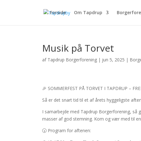
Forside
Om Tapdrup
Borgerfor
Musik på Torvet
af
Tapdrup Borgerforening
|
jun 5, 2025
|
Borg
🎉 SOMMERFEST PÅ TORVET I TAPDRUP – FREDA
Så er det snart tid til et af årets hyggeligste aft
I samarbejde med Tapdrup Borgerforening, så gen
masser af god stemning. Kom og vær med til en 
🕠 Program for aftenen: