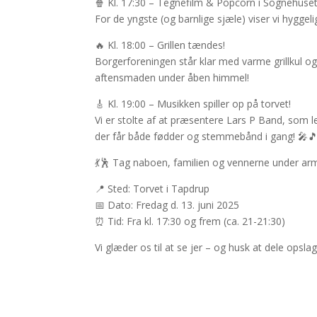
🍿 Kl. 17:30 – Tegnefilm & Popcorn i Sognehuse
For de yngste (og barnlige sjæle) viser vi hyggel
🔥 Kl. 18:00 – Grillen tændes!
Borgerforeningen står klar med varme grillkul o
aftensmaden under åben himmel!
🎸 Kl. 19:00 – Musikken spiller op på torvet!
Vi er stolte af at præsentere Lars P Band, som 
der får både fødder og stemmebånd i gang! 🎤
💃🕺 Tag naboen, familien og vennerne under arm
📍 Sted: Torvet i Tapdrup
📅 Dato: Fredag d. 13. juni 2025
⏰ Tid: Fra kl. 17:30 og frem (ca. 21-21:30)
Vi glæder os til at se jer – og husk at dele opslag