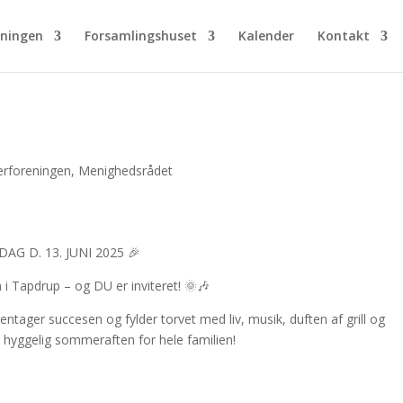
eningen
Forsamlingshuset
Kalender
Kontakt
erforeningen
,
Menighedsrådet
G D. 13. JUNI 2025 🎉
en i Tapdrup – og DU er inviteret! 🌞🎶
tager succesen og fylder torvet med liv, musik, duften af grill og
hyggelig sommeraften for hele familien!