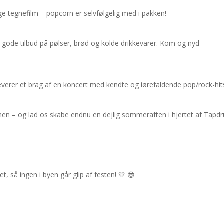
t
ige tegnefilm – popcorn er selvfølgelig med i pakken!
g gode tilbud på pølser, brød og kolde drikkevarer. Kom og nyd
leverer et brag af en koncert med kendte og iørefaldende pop/rock-hit

en – og lad os skabe endnu en dejlig sommeraften i hjertet af Tapdr
et, så ingen i byen går glip af festen! 💛 😎