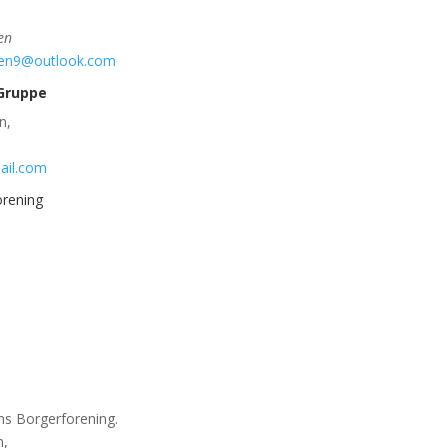
en
ken9@outlook.com
Gruppe
n,
ail.com
rening
s Borgerforening.
n,