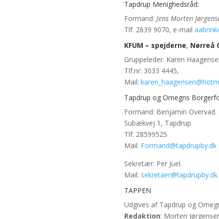
Tapdrup Menighedsråd:
Formand:
Jens Morten Jørgens
Tlf. 2639 9070, e-mail
aabrin
KFUM – spejderne
,
Nørreå 
Gruppeleder: Karen Haagense
Tlf.nr: 3033 4445,
Mail:
karen_haagensen@hotm
Tapdrup og Omegns Borgerfo
Formand: Benjamin Overvad.
Subækvej 1, Tapdrup
Tlf: 28599525
Mail:
Formand@tapdrupby.dk
Sekretær: Per Juel.
Mail:
sekretaer@tapdrupby.dk
TAPPEN
Udgives af Tapdrup og Omegn
Redaktion
: Morten Jørgense