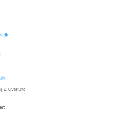
m.dk
k
.dk
ej 2, Overlund.
er: