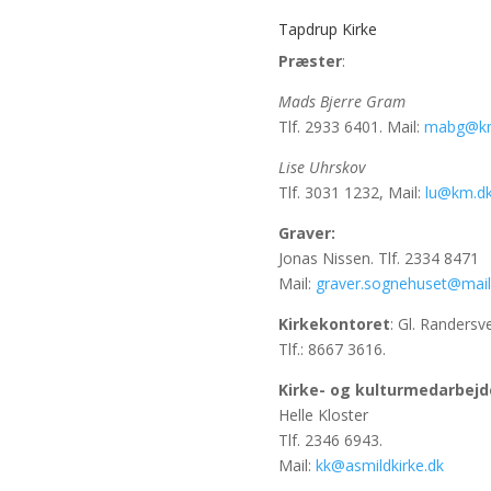
Tapdrup Kirke
Præster
:
Mads Bjerre Gram
Tlf. 2933 6401. Mail:
mabg@k
Lise Uhrskov
Tlf. 3031 1232, Mail:
lu@km.d
Graver:
Jonas Nissen. Tlf. 2334 8471
Mail:
graver.sognehuset@mail
Kirkekontoret
: Gl. Randersv
Tlf.: 8667 3616.
Kirke- og kulturmedarbejd
Helle Kloster
Tlf. 2346 6943.
Mail:
kk@asmildkirke.dk