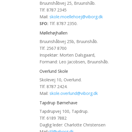
Bruunshåbvej 25, Bruunshåb.
Tlf. 8787 2345
Mail:
skole.moellehoej@viborg.dk
SFO:
Tlf. 8787 2350.
Møllehøjhallen
Bruunshåbvej 25b, Bruunshåb.
Tlf. 2567 8700
Inspektør: Morten Dalsgaard,
Formand: Leo Jacobsen, Bruunshåb.
Overlund Skole
Skolevej 10, Overlund.
Tlf. 8787 2424.
Mail:
skole.overlund@viborg.dk
Tapdrup Børnehave
Tapdrupvej 100, Tapdrup.
Tlf.
6189 7882
Daglig leder: Charlotte Christensen
Mail:
ctl@viborg.dk