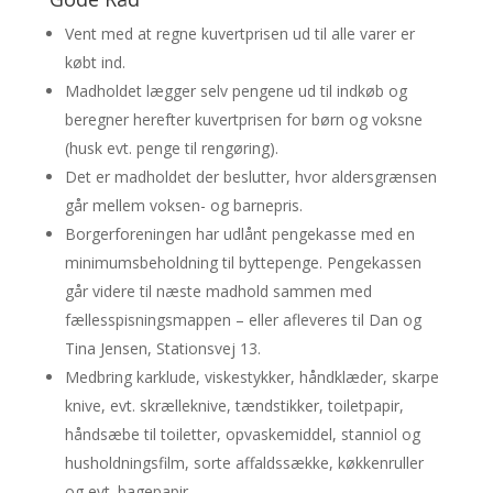
Vent med at regne kuvertprisen ud til alle varer er
købt ind.
Madholdet lægger selv pengene ud til indkøb og
beregner herefter kuvertprisen for børn og voksne
(husk evt. penge til rengøring).
Det er madholdet der beslutter, hvor aldersgrænsen
går mellem voksen- og barnepris.
Borgerforeningen har udlånt pengekasse med en
minimumsbeholdning til byttepenge. Pengekassen
går videre til næste madhold sammen med
fællesspisningsmappen – eller afleveres til Dan og
Tina Jensen, Stationsvej 13.
Medbring karklude, viskestykker, håndklæder, skarpe
knive, evt. skrælleknive, tændstikker, toiletpapir,
håndsæbe til toiletter, opvaskemiddel, stanniol og
husholdningsfilm, sorte affaldssække, køkkenruller
og evt. bagepapir.