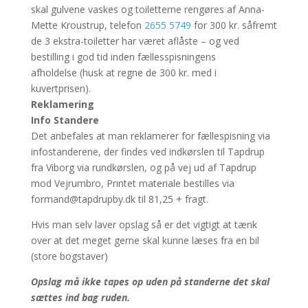
skal gulvene vaskes og toiletterne rengøres af Anna-
Mette Kroustrup, telefon
2655 5749
for 300 kr. såfremt
de 3 ekstra-toiletter har været aflåste – og ved
bestilling i god tid inden fællesspisningens
afholdelse (husk at regne de 300 kr. med i
kuvertprisen).
Reklamering
Info Standere
Det anbefales at man reklamerer for fællespisning via
infostanderene, der findes ved indkørslen til Tapdrup
fra Viborg via rundkørslen, og på vej ud af Tapdrup
mod Vejrumbro, Printet materiale bestilles via
formand@tapdrupby.dk til 81,25 + fragt.
Hvis man selv laver opslag så er det vigtigt at tænk
over at det meget gerne skal kunne læses fra en bil
(store bogstaver)
Opslag må ikke tapes op uden på standerne det skal
sættes ind bag ruden.