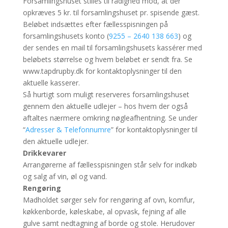
Forsamlingshuset stilles til rådighed mod, at der
opkræves 5 kr. til forsamlingshuset pr. spisende gæst.
Beløbet indsættes efter fællesspisningen på
forsamlingshusets konto (
9255 – 2640 138 663
) og
der sendes en mail til forsamlingshusets kassérer med
beløbets størrelse og hvem beløbet er sendt fra. Se
www.tapdrupby.dk for kontaktoplysninger til den
aktuelle kasserer.
Så hurtigt som muligt reserveres forsamlingshuset
gennem den aktuelle udlejer – hos hvem der også
aftaltes nærmere omkring nøgleafhentning. Se under
“
Adresser & Telefonnumre
” for kontaktoplysninger til
den aktuelle udlejer.
Drikkevarer
Arrangørerne af fællesspisningen står selv for indkøb
og salg af vin, øl og vand.
Rengøring
Madholdet sørger selv for rengøring af ovn, komfur,
køkkenborde, køleskabe, al opvask, fejning af alle
gulve samt nedtagning af borde og stole. Herudover