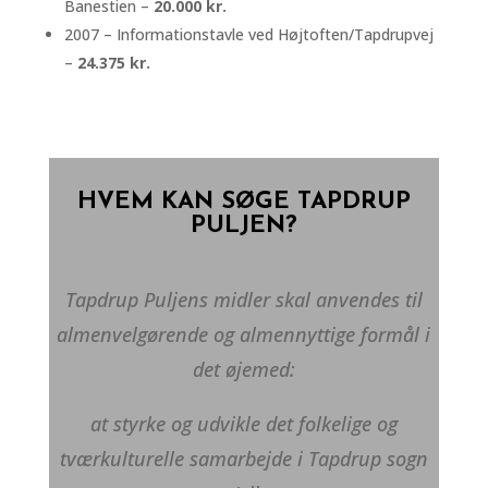
Banestien –
20.000 kr.
2007 – Informationstavle ved Højtoften/Tapdrupvej
–
24.375 kr.
HVEM KAN SØGE TAPDRUP
PULJEN?
Tapdrup Puljens midler skal anvendes til
almenvelgørende og almennyttige formål i
det øjemed:
at styrke og udvikle det folkelige og
tværkulturelle samarbejde i Tapdrup sogn