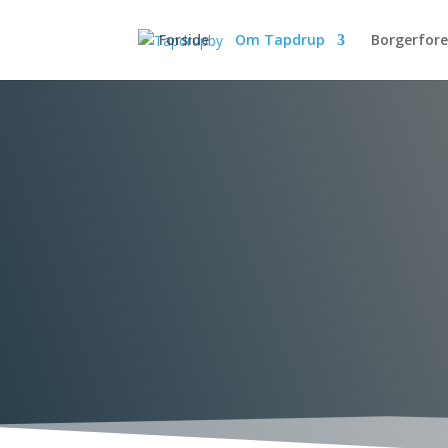
Forside
Om Tapdrup
Borgerfor