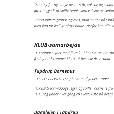
Træning for nye unge over 15 år, voksne og senior
først begyndt at spille tennis som voksne og seni
Tennisspillets grundslag øves, man spiller på “sm
med fem forskellige slags bolde…derfor kan alle 
KLUB-samarbejde
TUT samarbejder med flere klubber i vores nærom
fredag i tidsrummet kl 10-14 heeeele året rundt.
Tapdrup Børnehus
– LEG OG BEVÆGELSE på tværs af generationer
TORSDAG formiddage leger og spiller børnene fr
TUT…”og finder hver gang en skattekiste på Ketsj
Dagplejen i Tapdrup