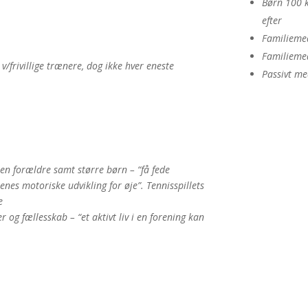
Børn 100 kr
efter
Familiemed
Familiemed
/frivillige trænere, dog ikke hver eneste
Passivt m
 en forældre samt større børn – “få fede
es motoriske udvikling for øje”. Tennisspillets
e
g fællesskab – “et aktivt liv i en forening kan