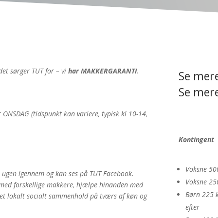
det sørger TUT for – vi
har MAKKERGARANTI
.
Se mere
Se mer
r ONSDAG (tidspunkt kan variere, typisk kl 10-14,
Kontingent
Voksne 500 
er ugen igennem og kan ses på TUT Facebook.
Voksne 250 
 med forskellige makkere, hjælpe hinanden med
Børn 225 kr
få et lokalt socialt sammenhold på tværs af køn og
efter