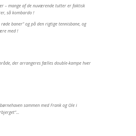
er – mange af de nuværende tutter er faktisk
orer, så kombardo !
å røde baner” og på den rigtige tennisbane, og
være med !
råde, der arrangeres fælles double-kampe hver
a børnehaven sammen med Frank og Ole i
erbjerget”…