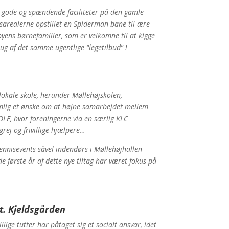
e gode og spændende faciliteter på den gamle
sarealerne opstillet en Spiderman-bane til ære
yens børnefamilier, som er velkomne til at kigge
ug af det samme ugentlige “legetilbud” !
okale skole, herunder Møllehøjskolen,
lig et ønske om at højne samarbejdet mellem
OLE, hvor foreningerne via en særlig KLC
grej og frivillige hjælpere…
nnisevents såvel indendørs i Møllehøjhallen
første år af dette nye tiltag har været fokus på
. Kjeldsgården
lige tutter har påtaget sig et socialt ansvar, idet