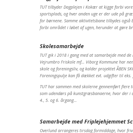
TUT tilbyder Dagplejen i Kokær at kigge forbi vor
sportsplads, og hver anden uge er der ude på græ
for børnene. Samme aktivitetsbane tilbydes også b
forbi området i løbet af ugen, herunder at gøre br
Skolesamarbejde
TUT gik i 2018 i gang med at samarbejde med de l
Vejrumbro Friskole mf… Viborg Kommune har nem
skole og foreningsliv, og kalder projektet ÅBEN SK
Foreningspulje kan få dækket evt. udgifter til eks. 
TUT har sammen med skolerne gennemført flere te
som udendørs på kunstgræsbanaerne, hvor der i de 
4., 5. og 6. årgang…
Samarbejde med Friplejehjemmet Sct
Overlund arrangeres tirsdag formiddage, hvor frivil