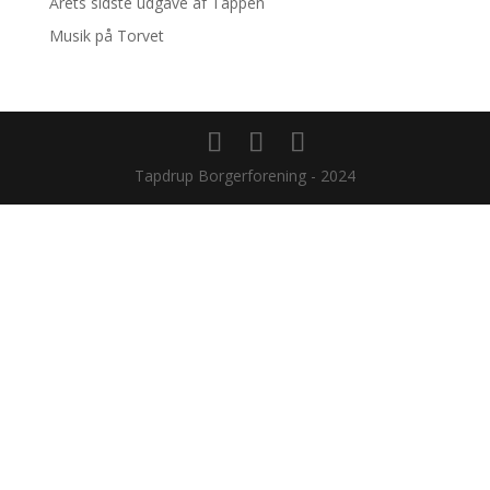
Årets sidste udgave af Tappen
Musik på Torvet
Tapdrup Borgerforening - 2024