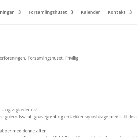
eningen
Forsamlingshuset
Kalender
Kontakt
erforeningen
,
Forsamlingshuset
,
Frivillig
t – og vi glæder os!
, gulerodssalat, gnavegrønt og en lækker squashkage med is til dess
g naboer med denne aften.