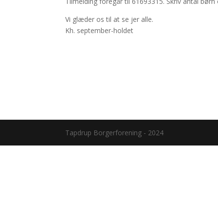
Tilmelding foregår til 61693315. Skriv antal børn
Vi glæder os til at se jer alle.
Kh. september-holdet
Tapdrup Borgerforening - 2024