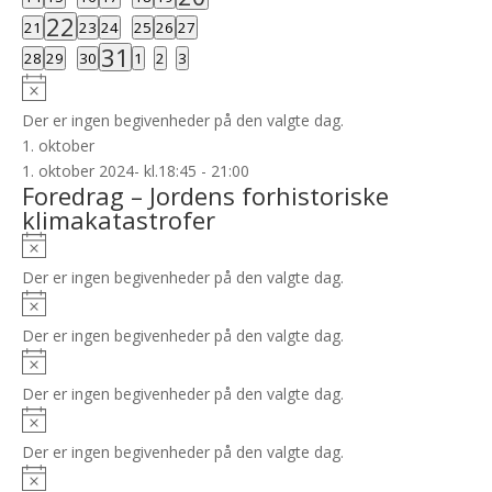
begivenhed
begivenheder
begivenheder
begivenheder
begivenheder
begivenheder
begivenheder
1
22
0
0
0
0
0
0
21
23
24
25
26
27
begivenhed
begivenheder
begivenheder
begivenheder
begivenheder
begivenheder
begivenheder
1
31
0
0
0
0
0
0
28
29
30
1
2
3
begivenhed
begivenheder
begivenheder
begivenheder
begivenheder
begivenheder
begivenheder
Notice
Der er ingen begivenheder på den valgte dag.
1. oktober
1. oktober 2024- kl.18:45
-
21:00
Foredrag – Jordens forhistoriske
klimakatastrofer
Notice
Der er ingen begivenheder på den valgte dag.
Notice
Der er ingen begivenheder på den valgte dag.
Notice
Der er ingen begivenheder på den valgte dag.
Notice
Der er ingen begivenheder på den valgte dag.
Notice