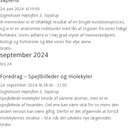
sapiens
24. juni 2024- kl.19:00
Sognehuset
Højtoften 3, Tapdrup
Vi mennesker er et tilfældigt resultat af en broget evolutionsproces,
og vi er en anatomisk rodebunke med lån af organer fra vores tidlige
forfædre. Vores adfærd er i høj grad styret af menneskedyrets
biologi og forhistorie og ikke vores frie vilje alene.
Gratis
september 2024
tirs
24
Foredrag – Spejlbilleder og molekyler
24. september 2024- kl.18:45
-
21:00
Sognehuset
Højtoften 3, Tapdrup
Spejlbillede-molekyler består af samme atomer, men er et
spejlbillede af hinanden. Det ene kan være vital for os mens den
anden version kan være giftig. Derfor er det afgørende at forstå
molekylernes struktur – bl.a. når der udvikles nye lægemidler.
Gratis