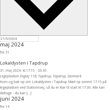
maj 2024
fre
31
Lokaldysten i Tapdrup
31. maj 2024- kl.17:15
-
20:30
Legepladsen
Engvej 11B, Tapdrup, Tapdrup, Denmark
Kom og bak op om Lokaldysten i Tapdrup Mød op senest 17.15 på
legepladsen ved Stationsvej, så du er klar til start kl 17.30. Alle kan
deltage - du kan […]
juni 2024
fre
14