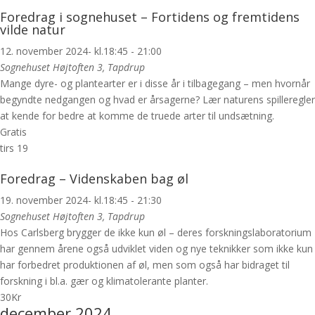
Foredrag i sognehuset – Fortidens og fremtidens
vilde natur
12. november 2024- kl.18:45
-
21:00
Sognehuset
Højtoften 3, Tapdrup
Mange dyre- og plantearter er i disse år i tilbagegang – men hvornår
begyndte nedgangen og hvad er årsagerne? Lær naturens spilleregler
at kende for bedre at komme de truede arter til undsætning.
Gratis
tirs
19
Foredrag – Videnskaben bag øl
19. november 2024- kl.18:45
-
21:30
Sognehuset
Højtoften 3, Tapdrup
Hos Carlsberg brygger de ikke kun øl – deres forskningslaboratorium
har gennem årene også udviklet viden og nye teknikker som ikke kun
har forbedret produktionen af øl, men som også har bidraget til
forskning i bl.a. gær og klimatolerante planter.
30Kr
december 2024