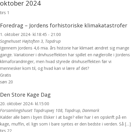
oktober 2024
tirs
1
Foredrag – Jordens forhistoriske klimakatastrofer
1. oktober 2024- kl.18:45
-
21:00
Sognehuset
Højtoften 3, Tapdrup
Igennem Jordens 4,6 mia. års historie har klimaet ændret sig mange
gange. Variationer i drivhuseffekten har spillet en nøglerolle i Jordens
klimaforandringer, men hvad styrede drivhuseffekten før vi
mennesker kom til, og hvad kan vi lære af det?
Gratis
søn
20
Den Store Kage Dag
20. oktober 2024- kl.15:00
Forsamlingshuset
Tapdrupvej 108, Tapdrup, Danmark
Kalder alle børn i byen Elsker I at bage? eller har I en opskrift på en
kage, muffin, el. lign som I bare syntes er den bedste i verden. Så […]
tirs
22