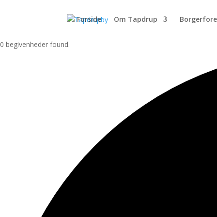
Forside
Om Tapdrup
Borgerfor
0 begivenheder found.