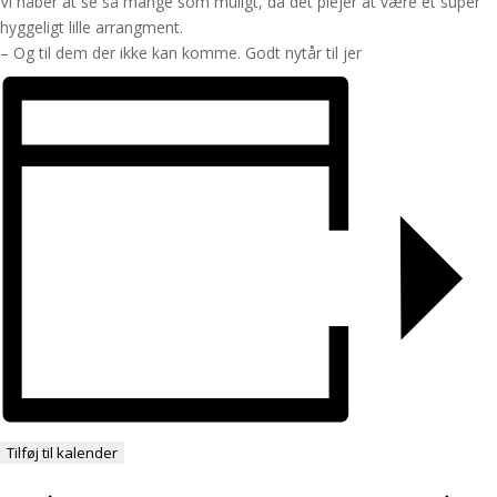
Vi håber at se så mange som muligt, da det plejer at være et super
hyggeligt lille arrangment.
– Og til dem der ikke kan komme. Godt nytår til jer
Tilføj til kalender