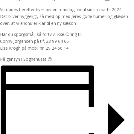
Vi mødes herefter hver anden mandag, indtil sidst i marts 2024
Det bliver hyggeligt, så mød op med Jeres gode humør og glæden
over, at vi endnu er klar til en ny sæson
Har du spørgsmål, så fortvivl ikke.😉ring til:
Conny Jørgensen på tlf.
28 99 64 66
Else Krogh på mobil nr.
29 24 56 14
På gensyn i Sognehuset 😊