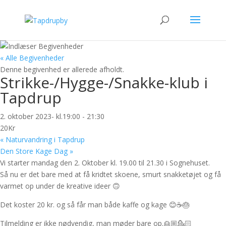
« Alle Begivenheder
Denne begivenhed er allerede afholdt.
Strikke-/Hygge-/Snakke-klub i
Tapdrup
2. oktober 2023- kl.19:00
-
21:30
20Kr
«
Naturvandring i Tapdrup
Den Store Kage Dag
»
Vi starter
mandag den 2. Oktober kl. 19.00 til 21.30
i Sognehuset.
Så nu er det bare med at få kridtet skoene, smurt snakketøjet og få
varmet op under de kreative ideer 🙃
Det koster 20 kr. og så får man både kaffe og kage 😊☕️🎂
Tilmelding er ikke nødvendig, man møder bare op.👱🏼💁🏻