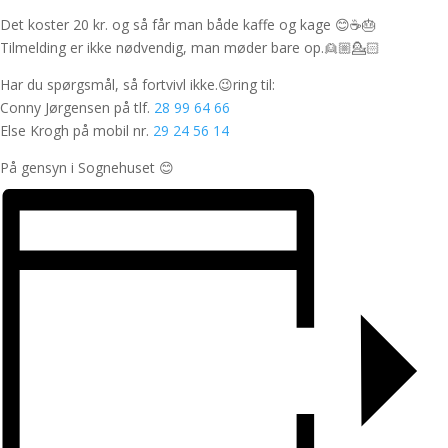
Det koster 20 kr. og så får man både kaffe og kage 😊☕️🎂
Tilmelding er ikke nødvendig, man møder bare op.👱🏼💁🏻
Har du spørgsmål, så fortvivl ikke.😉ring til:
Conny Jørgensen på tlf.
28 99 64 66
Else Krogh på mobil nr.
29 24 56 14
På gensyn i Sognehuset 😊