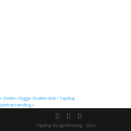
«
Strikke-/Hygge-/Snakke-klub i Tapdrup
Juletræstænding
»
Tapdrup Borgerforening - 2024