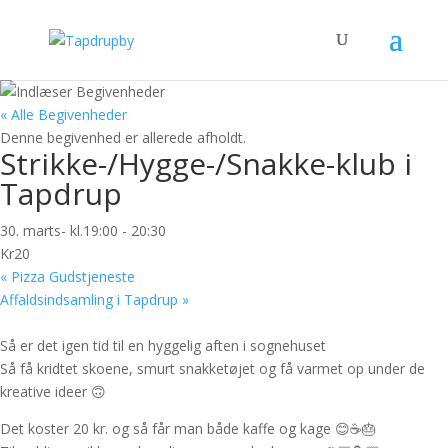
« Alle Begivenheder
Denne begivenhed er allerede afholdt.
Strikke-/Hygge-/Snakke-klub i
Tapdrup
30. marts- kl.19:00
-
20:30
Kr20
«
Pizza Gudstjeneste
Affaldsindsamling i Tapdrup
»
Så er det igen tid til en hyggelig aften i sognehuset
Så få kridtet skoene, smurt snakketøjet og få varmet op under de
kreative ideer 🙃
Det koster 20 kr. og så får man både kaffe og kage 😊☕️🎂