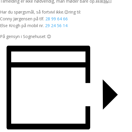
Tilmelding er ikke nødvendig, man møder bare op.👱🏼💁🏻
Har du spørgsmål, så fortvivl ikke.😉ring til:
Conny Jørgensen på tlf.
28 99 64 66
Else Krogh på mobil nr.
29 24 56 14
På gensyn i Sognehuset 😊