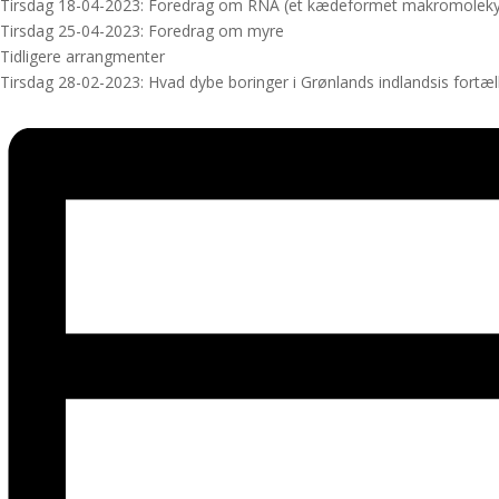
Tirsdag 18-04-2023: Foredrag om RNA (et kædeformet makromoleky
Tirsdag 25-04-2023: Foredrag om myre
Tidligere arrangmenter
Tirsdag 28-02-2023: Hvad dybe boringer i Grønlands indlandsis fortæll