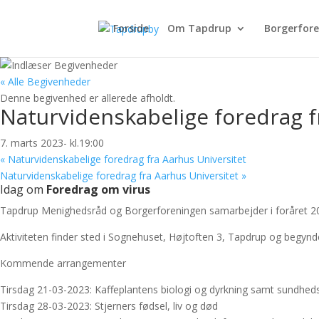
Forside
Om Tapdrup
Borgerfor
« Alle Begivenheder
Denne begivenhed er allerede afholdt.
Naturvidenskabelige foredrag f
7. marts 2023- kl.19:00
«
Naturvidenskabelige foredrag fra Aarhus Universitet
Naturvidenskabelige foredrag fra Aarhus Universitet
»
Idag om
Foredrag om virus
Tapdrup Menighedsråd og Borgerforeningen samarbejder i foråret 202
Aktiviteten finder sted i Sognehuset, Højtoften 3, Tapdrup og begynde
Kommende arrangementer
Tirsdag 21-03-2023: Kaffeplantens biologi og dyrkning samt sundheds
Tirsdag 28-03-2023: Stjerners fødsel, liv og død