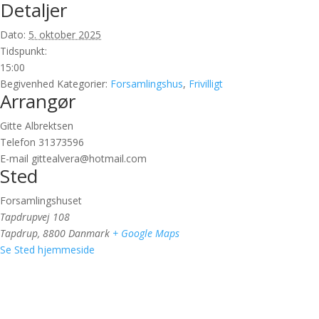
Detaljer
Dato:
5. oktober 2025
Tidspunkt:
15:00
Begivenhed Kategorier:
Forsamlingshus
,
Frivilligt
Arrangør
Gitte Albrektsen
Telefon
31373596
E-mail
gittealvera@hotmail.com
Sted
Forsamlingshuset
Tapdrupvej 108
Tapdrup
,
8800
Danmark
+ Google Maps
Se Sted hjemmeside