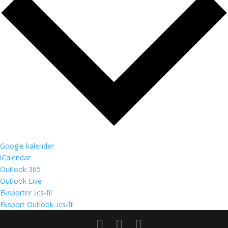
Google kalender
iCalendar
Outlook 365
Outlook Live
Eksporter .ics-fil
Eksport Outlook .ics-fil