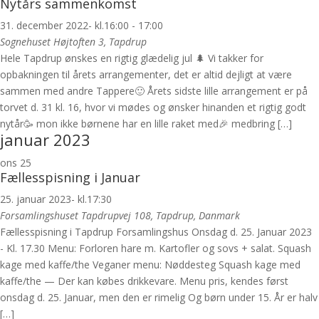
Nytårs sammenkomst
31. december 2022- kl.16:00
-
17:00
Sognehuset
Højtoften 3, Tapdrup
Hele Tapdrup ønskes en rigtig glædelig jul 🌲 Vi takker for
opbakningen til årets arrangementer, det er altid dejligt at være
sammen med andre Tappere🙂 Årets sidste lille arrangement er på
torvet d. 31 kl. 16, hvor vi mødes og ønsker hinanden et rigtig godt
nytår🥳 mon ikke børnene har en lille raket med🎉 medbring […]
januar 2023
ons
25
Fællesspisning i Januar
25. januar 2023- kl.17:30
Forsamlingshuset
Tapdrupvej 108, Tapdrup, Danmark
Fællesspisning i Tapdrup Forsamlingshus Onsdag d. 25. Januar 2023
- Kl. 17.30 Menu: Forloren hare m. Kartofler og sovs + salat. Squash
kage med kaffe/the Veganer menu: Nøddesteg Squash kage med
kaffe/the — Der kan købes drikkevare. Menu pris, kendes først
onsdag d. 25. Januar, men den er rimelig Og børn under 15. År er halv
[…]