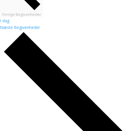
Forrige
Begivenheder
I dag
Næste
Begivenheder