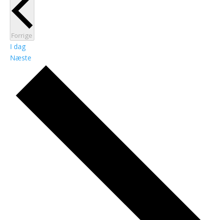
Begivenheder
Forrige
I dag
Begivenheder
Næste