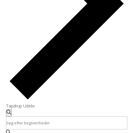
Tapdrup Udeliv
Begivenheder
Begivenheder
Søgning
Søg
Skriv
efter
og
nøgleord.
begivenheder